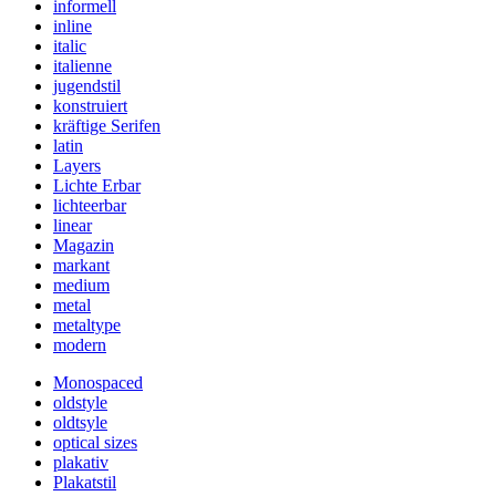
informell
inline
italic
italienne
jugendstil
konstruiert
kräftige Serifen
latin
Layers
Lichte Erbar
lichteerbar
linear
Magazin
markant
medium
metal
metaltype
modern
Monospaced
oldstyle
oldtsyle
optical sizes
plakativ
Plakatstil