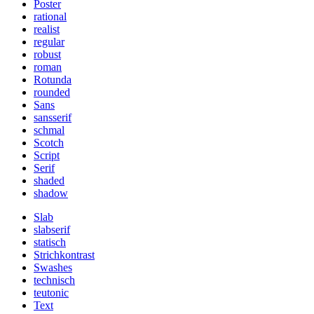
Poster
rational
realist
regular
robust
roman
Rotunda
rounded
Sans
sansserif
schmal
Scotch
Script
Serif
shaded
shadow
Slab
slabserif
statisch
Strichkontrast
Swashes
technisch
teutonic
Text