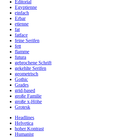
Editorial
Egyptienne
einfach
Erbar
etienne
fat
fatface
feine Serifen
fett
flamme
futura
gebrochene Schrift
gekehlte Serifen
geometrisch
Gothic
Grades
grid-based
große Familie
große x-Höhe
Grotesk
Headlines
Helvetica
hoher Kontrast
Humanist