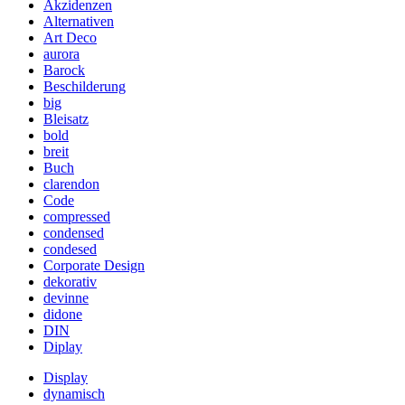
Akzidenzen
Alternativen
Art Deco
aurora
Barock
Beschilderung
big
Bleisatz
bold
breit
Buch
clarendon
Code
compressed
condensed
condesed
Corporate Design
dekorativ
devinne
didone
DIN
Diplay
Display
dynamisch