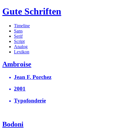
Gute Schriften
Timeline
Sans
Serif
Script
Analog
Lexikon
Ambroise
Jean F. Porchez
2001
Typofonderie
Bodoni